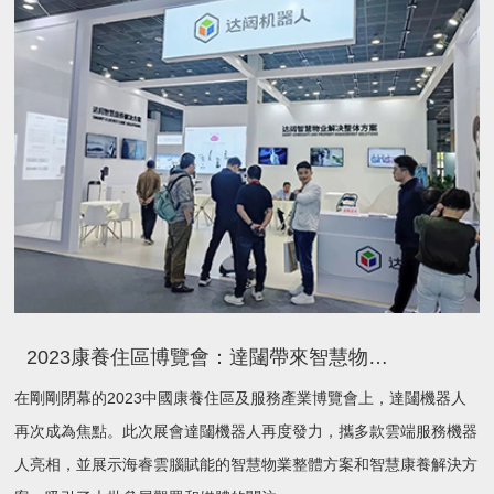
2023康養住區博覽會：達闥帶來智慧物業與智慧康養革新體驗
在剛剛閉幕的2023中國康養住區及服務產業博覽會上，達闥機器人
再次成為焦點。此次展會達闥機器人再度發力，攜多款雲端服務機器
人亮相，並展示海睿雲腦賦能的智慧物業整體方案和智慧康養解決方