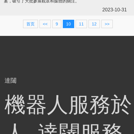
案，吸引了大批參展觀眾和媒體的關注。
2023-10-31
首页
<<
9
10
11
12
>>
達闥
機器人服務於
人 達闥服務