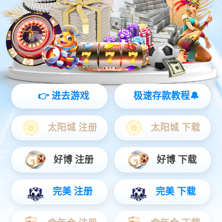
AWE家博会昌大启幕。一款由海信空调推出的神秘装
2026-06-03
LEwin乐玩-7千毫安+鸿蒙3.0+大屏+512G内存，华为开启“王炸”时代