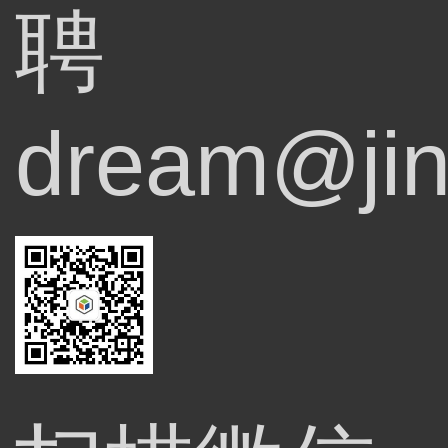
聘
dream@jin