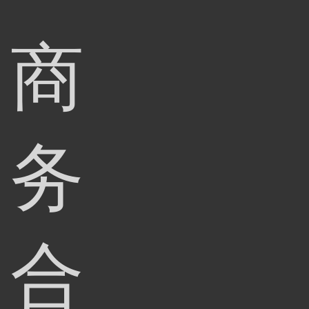
商
务
合